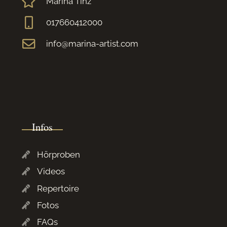
Marina Tinz
017660412000
info@marina-artist.com
Infos
Hörproben
Videos
Repertoire
Fotos
FAQs