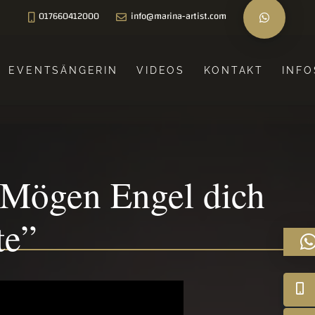
017660412000
info@marina-artist.com
EVENTSÄNGERIN
VIDEOS
KONTAKT
INFO
 Mögen Engel dich
te”