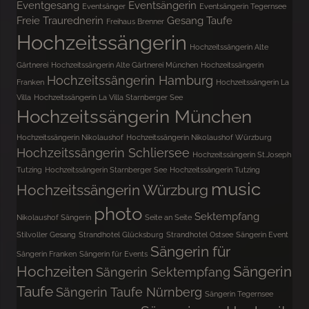
Eventgesang
Eventsängerin
Eventsänger
Eventsängerin Tegernsee
Freie Traurednerin
Gesang Taufe
Freihaus Brenner
Hochzeitssängerin
Hochzeitssängerin Alte
Gärtnerei
Hochzeitssängerin Alte Gärtnerei München
Hochzeitssängerin
Hochzeitssängerin Hamburg
Franken
Hochzeitssängerin La
Villa
Hochzeitssängerin La Villa Starnberger See
Hochzeitssängerin München
Hochzeitssängerin Nikolaushof
Hochzeitssängerin Nikolaushof Würzburg
Hochzeitssängerin Schliersee
Hochzeitssängerin St.Joseph
Tutzing
Hochzeitssängerin Starnberger See
Hochzeitssängerin Tutzing
music
Hochzeitssängerin Würzburg
photo
Sektempfang
Nikolaushof Sängerin
Seite an Seite
Stilvoller Gesang
Strandhotel Glücksburg
Strandhotel Ostsee
Sängerin Event
Sängerin für
Sängerin Franken
Sängerin für Events
Hochzeiten
Sängerin
Sängerin Sektempfang
Taufe
Sängerin Taufe Nürnberg
Sängerin Tegernsee