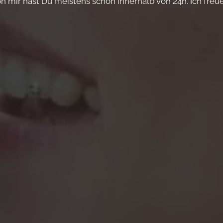
n mir hast Du meistens schon innerhalb von 24h. Ich freu
Vorname*
›
SA
SO
1
2
Nachname*
8
9
15
16
22
23
29
30
Telefon
-
Ausstehend