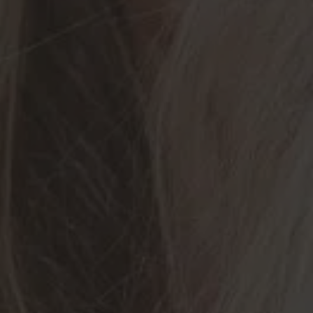
en?
 zum Umgang mit Nutzerdaten
ttps://www.marina-
rung/>Datenschutzerklärung</a>