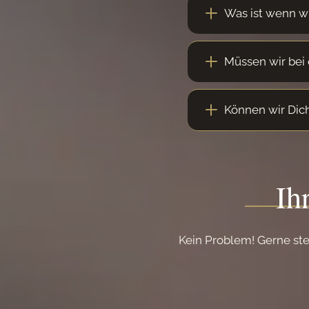
Was ist wenn w
Müssen wir bei 
Können wir Dic
Ih
Kein Problem! Gerne ste