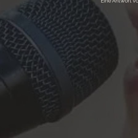
Eine Antwort vo
August
2026
MO
DI
MI
DO
FR
3
4
5
6
7
10
11
12
13
14
17
18
19
20
21
24
25
26
27
28
31
-
Verfügbar
-
Gebucht