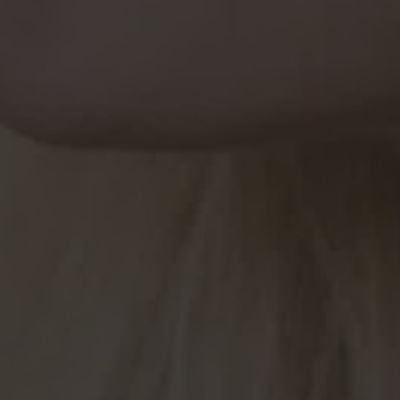
Email*
Budgetvorstellung*
Veranstaltungsort*
Nachricht*