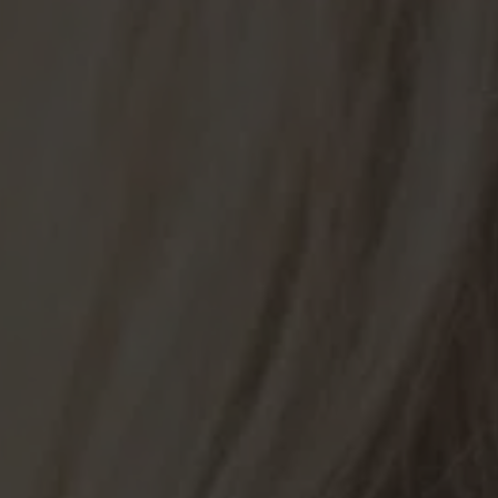
Wie bist Du auf mich gestoß
Detaillierte Informationen
findest Du in meiner <a href=h
artist.com/datenschutzerklae