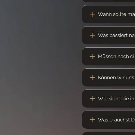
Wann sollte ma
Was passiert n
Müssen nach ei
Können wir uns
Wie sieht die i
Was brauchst D