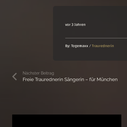
vor 3 Jahren
By:
Togemaxx
/
Traurednerin
Nächster Beitrag
Freie Traurednerin Sängerin – für München