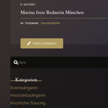
6. Juli 2023
Marina freie Rednerin München
BY
TOGEMAXX
TRAUREDNERIN
mehr erfahren
Kategorien
Eventsängerin
Hochzeitssängerin
Kirchliche Trauung