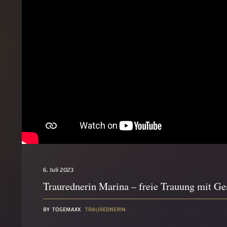
6. Juli 2023
Traurednerin Marina – freie Trauung mit G
BY
TOGEMAXX
TRAUREDNERIN