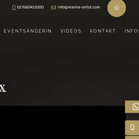
017660412000
info@marina-artist.com
EVENTSÄNGERIN
VIDEOS
KONTAKT
INFO
x