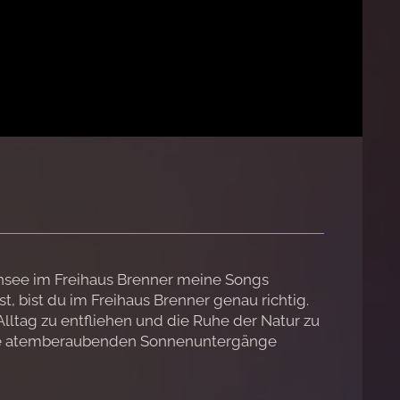
rnsee im Freihaus Brenner meine Songs
 bist du im Freihaus Brenner genau richtig.
lltag zu entfliehen und die Ruhe der Natur zu
 die atemberaubenden Sonnenuntergänge