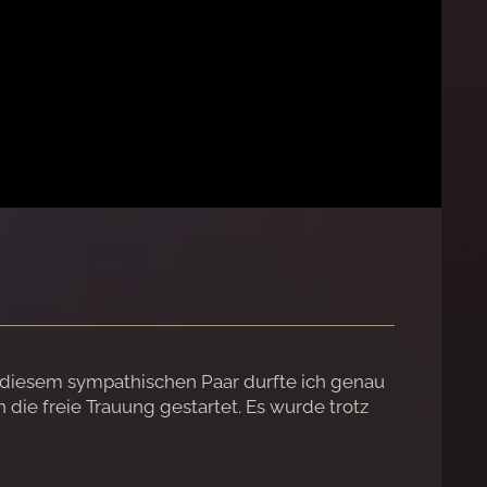
ei diesem sympathischen Paar durfte ich genau
ie freie Trauung gestartet. Es wurde trotz