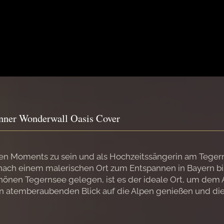
enner Wonderwall Oasis Cover
eren Moments zu sein und als Hochzeitssängerin am Tege
ach einem malerischen Ort zum Entspannen in Bayern bist,
hönen Tegernsee gelegen, ist es der ideale Ort, um dem A
inen atemberaubenden Blick auf die Alpen genießen und