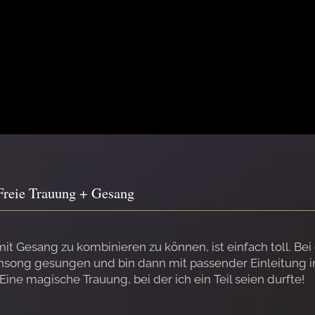
Freie Trauung + Gesang
mit Gesang zu kombinieren zu können, ist einfach toll. B
ong gesungen und bin dann mit passender Einleitung in d
Eine magische Trauung, bei der ich ein Teil seien durfte!