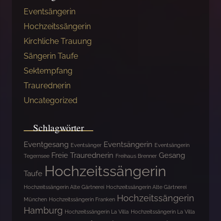
Eventsängerin
Hochzeitssängerin
Kirchliche Trauung
Sängerin Taufe
Sektempfang
Traurednerin
Uncategorized
Schlagwörter
Eventgesang
Eventsängerin
Eventsänger
Eventsängerin
Freie Traurednerin
Gesang
Tegernsee
Freihaus Brenner
Hochzeitssängerin
Taufe
Hochzeitssängerin Alte Gärtnerei
Hochzeitssängerin Alte Gärtnerei
Hochzeitssängerin
München
Hochzeitssängerin Franken
Hamburg
Hochzeitssängerin La Villa
Hochzeitssängerin La Villa