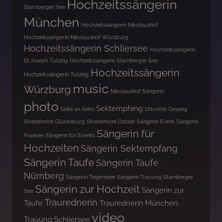
Hochzeitssängerin
Starnberger See
München
Hochzeitssängerin Nikolaushof
Hochzeitssängerin Nikolaushof Würzburg
Hochzeitssängerin Schliersee
Hochzeitssängerin
St.Joseph Tutzing
Hochzeitssängerin Starnberger See
Hochzeitssängerin
Hochzeitssängerin Tutzing
music
Würzburg
Nikolaushof Sängerin
photo
Sektempfang
Seite an Seite
Stilvoller Gesang
Strandhotel Glücksburg
Strandhotel Ostsee
Sängerin Event
Sängerin
Sängerin für
Franken
Sängerin für Events
Hochzeiten
Sängerin Sektempfang
Sängerin Taufe
Sängerin Taufe
Nürnberg
Sängerin Tegernsee
Sängerin Trauung Starnberger
Sängerin zur Hochzeit
Sängerin zur
See
Traurednerin
Taufe
Traurednerin München
video
Trauung Schliersee