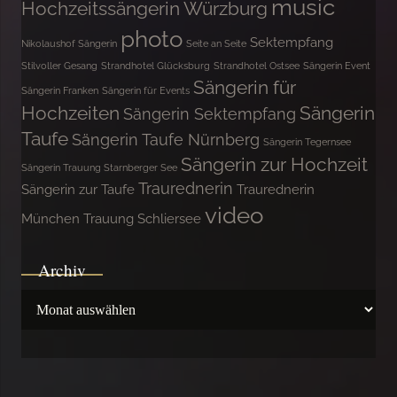
music
Hochzeitssängerin Würzburg
photo
Sektempfang
Nikolaushof Sängerin
Seite an Seite
Stilvoller Gesang
Strandhotel Glücksburg
Strandhotel Ostsee
Sängerin Event
Sängerin für
Sängerin Franken
Sängerin für Events
Hochzeiten
Sängerin
Sängerin Sektempfang
Taufe
Sängerin Taufe Nürnberg
Sängerin Tegernsee
Sängerin zur Hochzeit
Sängerin Trauung Starnberger See
Traurednerin
Sängerin zur Taufe
Traurednerin
video
München
Trauung Schliersee
Archiv
Archiv