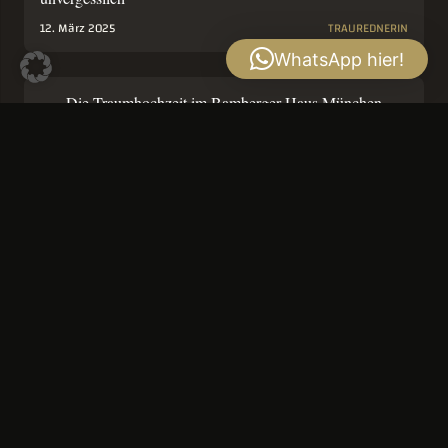
12. März 2025
TRAUREDNERIN
WhatsApp hier!
Die Traumhochzeit im Bamberger Haus München
8. Januar 2024
HOCHZEITSSÄNGERIN
TRAUREDNERIN
Freie Traurednerin Sängerin – für München
25. Juli 2023
TRAUREDNERIN
mehr…