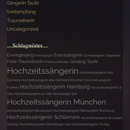
Sängerin Taufe
Sektempfang
Traurednerin
Uncategorized
Schlagwörter
Eventgesang
Eventsängerin
Eventsänger
Eventsängerin Tegernsee
Freie Traurednerin
Gesang Taufe
Freihaus Brenner
Hochzeitssängerin
Hochzeitssängerin Alte
Gärtnerei
Hochzeitssängerin Alte Gärtnerei München
Hochzeitssängerin
Hochzeitssängerin Hamburg
Franken
Hochzeitssängerin La
Villa
Hochzeitssängerin La Villa Starnberger See
Hochzeitssängerin München
Hochzeitssängerin Nikolaushof
Hochzeitssängerin Nikolaushof Würzburg
Hochzeitssängerin Schliersee
Hochzeitssängerin St.Joseph
Tutzing
Hochzeitssängerin Starnberger See
Hochzeitssängerin Tutzing