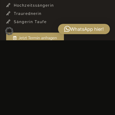
Hochzeitssängerin
Traurednerin
Sängerin Taufe
WhatsApp hier!
Jetzt Termin anfragen
Latest Performance
Traurednerin München : So wird Eure Hochzeit
unvergesslich
12. März 2025
TRAUREDNERIN
Die Traumhochzeit im Bamberger Haus München
8. Januar 2024
HOCHZEITSSÄNGERIN
TRAUREDNERIN