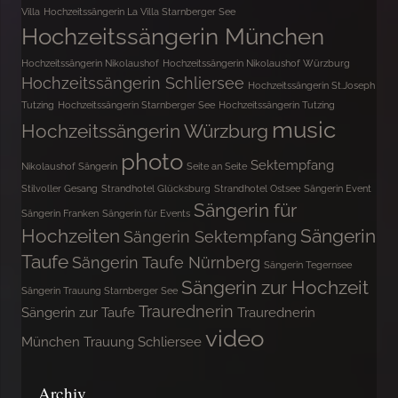
Villa
Hochzeitssängerin La Villa Starnberger See
Hochzeitssängerin München
Hochzeitssängerin Nikolaushof
Hochzeitssängerin Nikolaushof Würzburg
Hochzeitssängerin Schliersee
Hochzeitssängerin St.Joseph
Tutzing
Hochzeitssängerin Starnberger See
Hochzeitssängerin Tutzing
music
Hochzeitssängerin Würzburg
photo
Sektempfang
Nikolaushof Sängerin
Seite an Seite
Stilvoller Gesang
Strandhotel Glücksburg
Strandhotel Ostsee
Sängerin Event
Sängerin für
Sängerin Franken
Sängerin für Events
Hochzeiten
Sängerin
Sängerin Sektempfang
Taufe
Sängerin Taufe Nürnberg
Sängerin Tegernsee
Sängerin zur Hochzeit
Sängerin Trauung Starnberger See
Traurednerin
Sängerin zur Taufe
Traurednerin
video
München
Trauung Schliersee
Archiv
Archiv