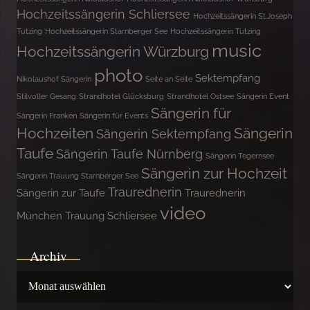
Hochzeitssängerin Schliersee
Hochzeitssängerin St.Joseph
Tutzing
Hochzeitssängerin Starnberger See
Hochzeitssängerin Tutzing
music
Hochzeitssängerin Würzburg
photo
Sektempfang
Nikolaushof Sängerin
Seite an Seite
Stilvoller Gesang
Strandhotel Glücksburg
Strandhotel Ostsee
Sängerin Event
Sängerin für
Sängerin Franken
Sängerin für Events
Hochzeiten
Sängerin
Sängerin Sektempfang
Taufe
Sängerin Taufe Nürnberg
Sängerin Tegernsee
Sängerin zur Hochzeit
Sängerin Trauung Starnberger See
Traurednerin
Sängerin zur Taufe
Traurednerin
video
München
Trauung Schliersee
Archiv
Archiv