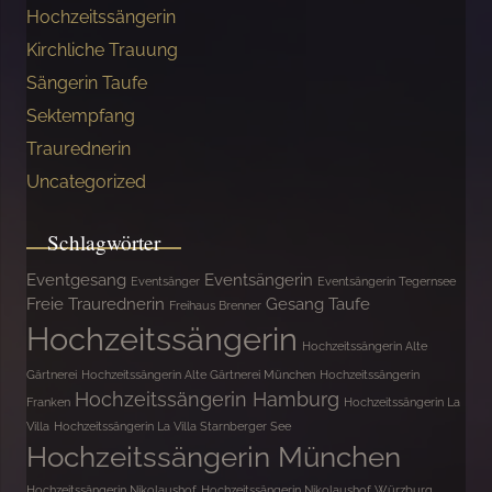
Hochzeitssängerin
Kirchliche Trauung
Sängerin Taufe
Sektempfang
Traurednerin
Uncategorized
Schlagwörter
Eventgesang
Eventsängerin
Eventsänger
Eventsängerin Tegernsee
Freie Traurednerin
Gesang Taufe
Freihaus Brenner
Hochzeitssängerin
Hochzeitssängerin Alte
Gärtnerei
Hochzeitssängerin Alte Gärtnerei München
Hochzeitssängerin
Hochzeitssängerin Hamburg
Franken
Hochzeitssängerin La
Villa
Hochzeitssängerin La Villa Starnberger See
Hochzeitssängerin München
Hochzeitssängerin Nikolaushof
Hochzeitssängerin Nikolaushof Würzburg