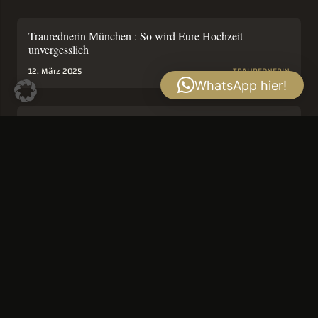
Traurednerin München : So wird Eure Hochzeit
unvergesslich
12. März 2025
TRAUREDNERIN
WhatsApp hier!
Die Traumhochzeit im Bamberger Haus München
8. Januar 2024
HOCHZEITSSÄNGERIN
TRAUREDNERIN
Freie Traurednerin Sängerin – für München
25. Juli 2023
TRAUREDNERIN
mehr…