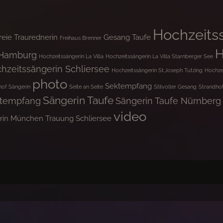
Hochzeits
reie Traurednerin
Gesang Taufe
Freihaus Brenner
H
 Hamburg
Hochzeitssängerin La Villa
Hochzeitssängerin La Villa Starnberger See
hzeitssängerin Schliersee
Hochzeitssängerin St.Joseph Tutzing
Hochze
photo
Sektempfang
hof Sängerin
Seite an Seite
Stilvoller Gesang
Strandho
Sängerin Taufe
ktempfang
Sängerin Taufe Nürnberg
video
rin München
Trauung Schliersee