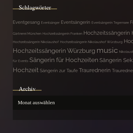
Schlagwörter
Eventgesang
Eventsängerin
F
Eventsänger
Eventsängerin Tegernsee
Hochzeitssängerin
Gärtnerei München
Hochzeitssängerin Franken
Hoc
Hochzeitssängerin Nikolaushof
Hochzeitssängerin Nikolaushof Würzburg
music
Hochzeitssängerin Würzburg
Nikolaus
Sängerin für Hochzeiten
Sängerin Se
für Events
Hochzeit
Traurednerin
Sängerin zur Taufe
Trauredne
Archiv
Archiv