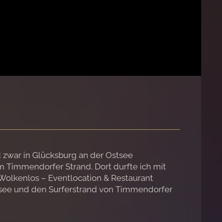
d zwar in Glücksburg an der Ostsee
m Timmendorfer Strand. Dort durfte ich mit
 Wolkenlos – Eventlocation & Restaurant
stsee und den Surferstrand von Timmendorfer