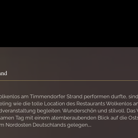
and
 Wolkenlos am Timmendorfer Strand performen durfte, sin
eling wie die tolle Location des Restaurants Wolkenlos a
dveranstaltung begleiten. Wunderschön und stilvoll. Das
holsamen Tag mit einem atemberaubenden Blick auf die O
 im Nordosten Deutschlands gelegen,…